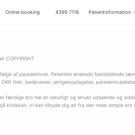
Online booking
4399 7116
Patientinformation
enter COPYRIGHT
ølge af paradentose. Patienten ønskede fastsiddende tænde
 DKK (Inkl. bedøvelser, røntgenoptagelse, paradentosebeha
 Den færdige bro har et naturligt og smukt udseende og sidde
r på klinikken. Vi kan tilbyde dig alt fra den mest simple b