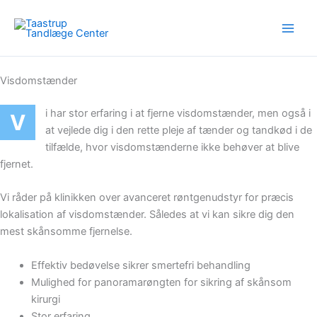
Gå
til
indholdet
Visdomstænder
i har stor erfaring i at fjerne visdomstænder, men også i
V
at vejlede dig i den rette pleje af tænder og tandkød i de
tilfælde, hvor visdomstænderne ikke behøver at blive
fjernet.
Vi råder på klinikken over avanceret røntgenudstyr for præcis
lokalisation af visdomstænder. Således at vi kan sikre dig den
mest skånsomme fjernelse.
Effektiv bedøvelse sikrer smertefri behandling
Mulighed for panoramarøngten for sikring af skånsom
kirurgi
Stor erfaring